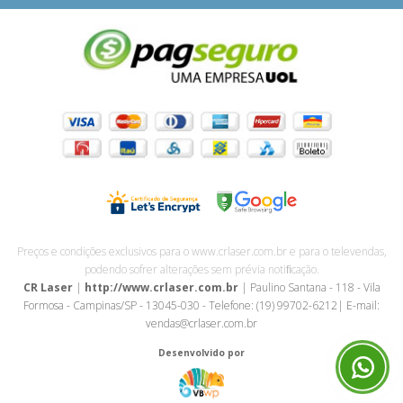
Preços e condições exclusivos para o www.crlaser.com.br e para o televendas,
podendo sofrer alterações sem prévia notiﬁcação.
CR Laser
|
http://www.crlaser.com.br
| Paulino Santana - 118 - Vila
Formosa - Campinas/SP - 13045-030 - Telefone: (19) 99702-6212| E-mail:
vendas@crlaser.com.br
Desenvolvido por