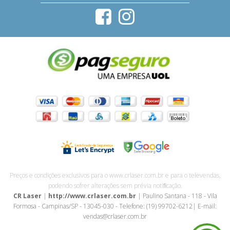
Preços e condições exclusivos para o www.crlaser.com.br e para o televendas,
podendo sofrer alterações sem prévia notiﬁcação.
CR Laser
|
http://www.crlaser.com.br
| Paulino Santana - 118 - Vila
Formosa - Campinas/SP - 13045-030 - Telefone: (19) 99702-6212| E-mail:
vendas@crlaser.com.br