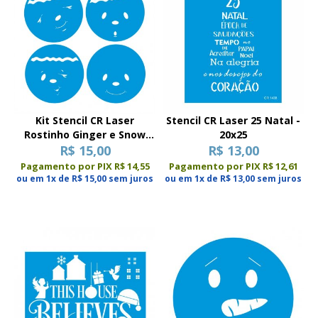
Kit Stencil CR Laser
Stencil CR Laser 25 Natal -
Rostinho Ginger e Snow
20x25
(com 4 stencils)
R$ 15,00
R$ 13,00
Pagamento por PIX R$ 14,55
Pagamento por PIX R$ 12,61
ou em 1x de R$ 15,00 sem juros
ou em 1x de R$ 13,00 sem juros