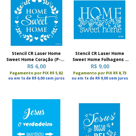
Stencil CR Laser Home
Stencil CR Laser Home
Sweet Home Coração (P-M-
Sweet Home Folhagens -
R$ 6,00
G)
R$ 9,00
15x20
Pagamento por PIX R$ 5,82
Pagamento por PIX R$ 8,73
ou em 1x de R$ 6,00 sem juros
ou em 1x de R$ 9,00 sem juros