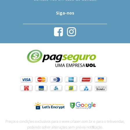
Siga-nos
Preços e condições exclusivos para o www.crlaser.com.br e para o televendas,
podendo sofrer alterações sem prévia notiﬁcação.