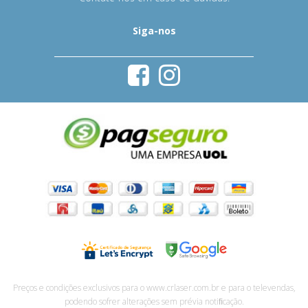
Siga-nos
Preços e condições exclusivos para o www.crlaser.com.br e para o televendas,
podendo sofrer alterações sem prévia notiﬁcação.