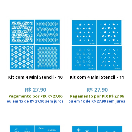
Kit com 4 Mini Stencil - 10
Kit com 4 Mini Stencil - 11
R$ 27,90
R$ 27,90
Pagamento por PIX R$ 27,06
Pagamento por PIX R$ 27,06
ou em 1x de R$ 27,90 sem juros
ou em 1x de R$ 27,90 sem juros