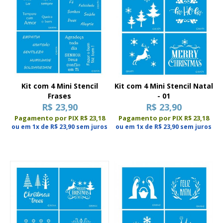
Kit com 4 Mini Stencil
Kit com 4 Mini Stencil Natal
Frases
- 01
R$ 23,90
R$ 23,90
Pagamento por PIX R$ 23,18
Pagamento por PIX R$ 23,18
ou em 1x de R$ 23,90 sem juros
ou em 1x de R$ 23,90 sem juros