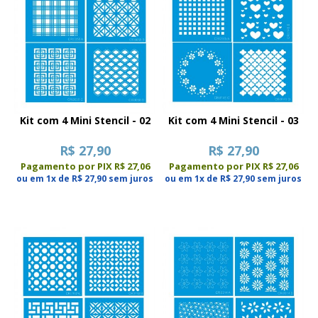
Kit com 4 Mini Stencil - 02
Kit com 4 Mini Stencil - 03
R$ 27,90
R$ 27,90
Pagamento por PIX R$ 27,06
Pagamento por PIX R$ 27,06
ou em 1x de R$ 27,90 sem juros
ou em 1x de R$ 27,90 sem juros