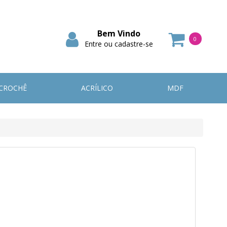
Bem Vindo
0
Entre ou cadastre-se
Itens
CROCHÊ
ACRÍLICO
MDF