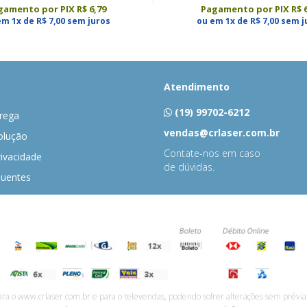
gamento por PIX R$ 6,79
Pagamento por PIX R$ 6
em 1x de R$ 7,00 sem juros
ou em 1x de R$ 7,00 sem j
Atendimento
(19) 99702-6212
rega
vendas@crlaser.com.br
olução
Contate-nos em caso
rivacidade
de dúvidas.
quentes
ara o www.crlaser.com.br e para o televendas, podendo sofrer alterações sem prévia 