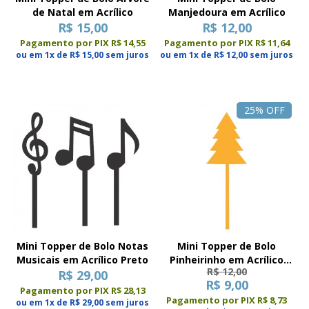
de Natal em Acrílico
Manjedoura em Acrílico
R$ 15,00
R$ 12,00
Pagamento por PIX R$ 14,55
Pagamento por PIX R$ 11,64
ou em 1x de R$ 15,00 sem juros
ou em 1x de R$ 12,00 sem juros
25% OFF
Mini Topper de Bolo Notas
Mini Topper de Bolo
Musicais em Acrílico Preto
Pinheirinho em Acrílico
R$ 12,00
R$ 29,00
(DOURADO ou PRATA)
R$ 9,00
Pagamento por PIX R$ 28,13
Pagamento por PIX R$ 8,73
ou em 1x de R$ 29,00 sem juros