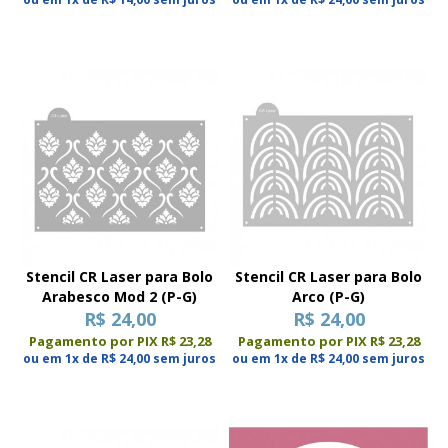
Stencil CR Laser para Bolo
Stencil CR Laser para Bolo
Arabesco Mod 2 (P-G)
Arco (P-G)
R$ 24,00
R$ 24,00
Pagamento por PIX R$ 23,28
Pagamento por PIX R$ 23,28
ou em 1x de R$ 24,00 sem juros
ou em 1x de R$ 24,00 sem juros