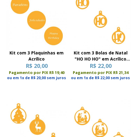
Kit com 3 Plaquinhas em
Kit com 3 Bolas de Natal
Acrílico
"HO HO HO" em Acrílico
R$ 20,00
Espelhado
R$ 22,00
Pagamento por PIX R$ 19,40
Pagamento por PIX R$ 21,34
ou em 1x de R$ 20,00 sem juros
ou em 1x de R$ 22,00 sem juros