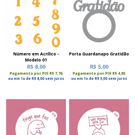
Número em Acrílico -
Porta Guardanapo Gratidão
Modelo 01
R$ 8,00
R$ 5,00
Pagamento por PIX R$ 7,76
Pagamento por PIX R$ 4,85
ou em 1x de R$ 8,00 sem juros
ou em 1x de R$ 5,00 sem juros