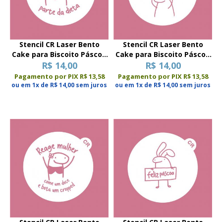
Stencil CR Laser Bento
Stencil CR Laser Bento
Cake para Biscoito Páscoa
Cake para Biscoito Páscoa
R$ 14,00
01
R$ 14,00
02
Pagamento por PIX R$ 13,58
Pagamento por PIX R$ 13,58
ou em 1x de R$ 14,00 sem juros
ou em 1x de R$ 14,00 sem juros