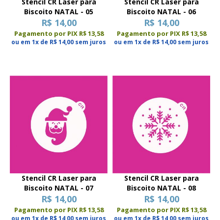
Stencil CR Laser para
Stencil CR Laser para
Biscoito NATAL - 05
Biscoito NATAL - 06
R$ 14,00
R$ 14,00
Pagamento por PIX R$ 13,58
Pagamento por PIX R$ 13,58
ou em 1x de R$ 14,00 sem juros
ou em 1x de R$ 14,00 sem juros
Stencil CR Laser para
Stencil CR Laser para
Biscoito NATAL - 07
Biscoito NATAL - 08
R$ 14,00
R$ 14,00
Pagamento por PIX R$ 13,58
Pagamento por PIX R$ 13,58
ou em 1x de R$ 14,00 sem juros
ou em 1x de R$ 14,00 sem juros