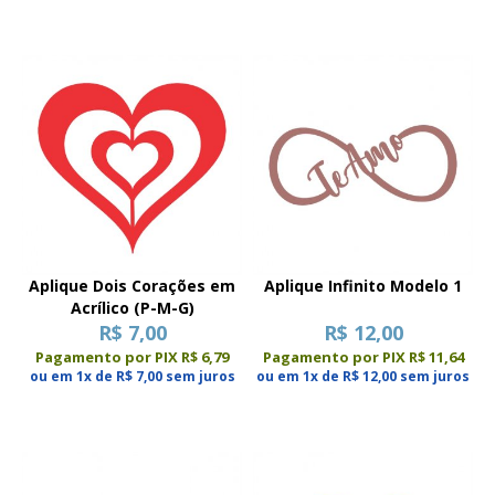
Aplique Dois Corações em
Aplique Infinito Modelo 1
Acrílico (P-M-G)
R$ 7,00
R$ 12,00
Pagamento por PIX R$ 6,79
Pagamento por PIX R$ 11,64
ou em 1x de R$ 7,00 sem juros
ou em 1x de R$ 12,00 sem juros