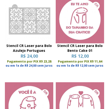
Stencil CR Laser para Bolo
Stencil CR Laser para Bolo
Azulejo Portugues
Bento Cake 01
R$ 24,00
R$ 12,00
Pagamento por PIX R$ 23,28
Pagamento por PIX R$ 11,64
ou em 1x de R$ 24,00 sem juros
ou em 1x de R$ 12,00 sem juros